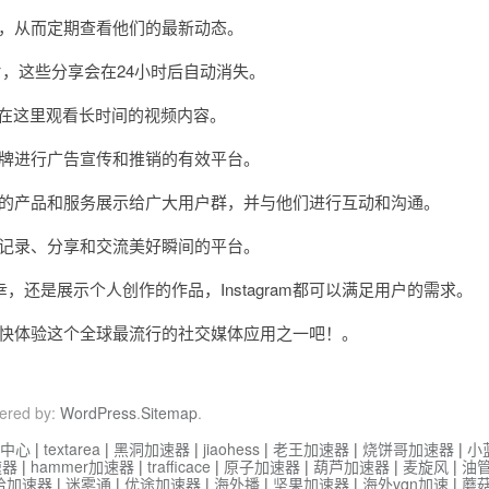
号，从而定期查看他们的最新动态。
，这些分享会在24小时后自动消失。
可以在这里观看长时间的视频内容。
品牌进行广告宣传和推销的有效平台。
自己的产品和服务展示给广大用户群，并与他们进行互动和沟通。
个记录、分享和交流美好瞬间的平台。
是展示个人创作的作品，Instagram都可以满足用户的需求。
请赶快体验这个全球最流行的社交媒体应用之一吧！。
ered by:
WordPress
.
Sitemap
.
中心
|
textarea
|
黑洞加速器
|
jiaohess
|
老王加速器
|
烧饼哥加速器
|
小
速器
|
hammer加速器
|
trafficace
|
原子加速器
|
葫芦加速器
|
麦旋风
|
油
哈加速器
|
迷雾通
|
优途加速器
|
海外播
|
坚果加速器
|
海外vqn加速
|
蘑