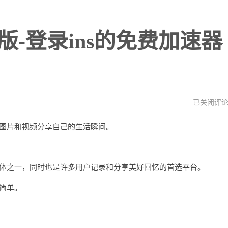
版-登录ins的免费加速器
instagram
已关闭评
苹
果
过图片和视频分享自己的生活瞬间。
下
载
ins
特
效
交媒体之一，同时也是许多用户记录和分享美好回忆的首选平台。
常简单。