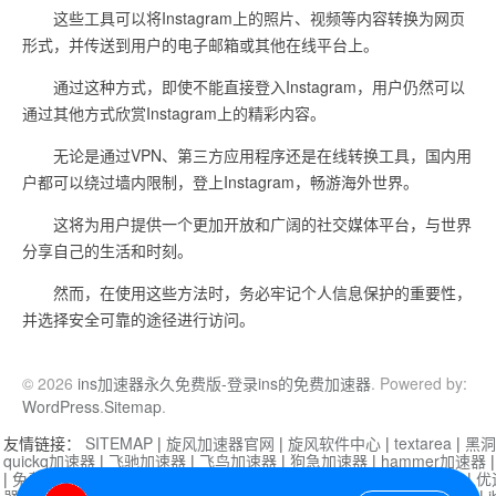
这些工具可以将Instagram上的照片、视频等内容转换为网页
形式，并传送到用户的电子邮箱或其他在线平台上。
通过这种方式，即使不能直接登入Instagram，用户仍然可以
通过其他方式欣赏Instagram上的精彩内容。
无论是通过VPN、第三方应用程序还是在线转换工具，国内用
户都可以绕过墙内限制，登上Instagram，畅游海外世界。
这将为用户提供一个更加开放和广阔的社交媒体平台，与世界
分享自己的生活和时刻。
然而，在使用这些方法时，务必牢记个人信息保护的重要性，
并选择安全可靠的途径进行访问。
© 2026
ins加速器永久免费版-登录ins的免费加速器
. Powered by:
WordPress
.
Sitemap
.
友情链接：
SITEMAP
|
旋风加速器官网
|
旋风软件中心
|
textarea
|
黑洞
quickq加速器
|
飞驰加速器
|
飞鸟加速器
|
狗急加速器
|
hammer加速器
|
免费vqn加速外网
|
旋风加速器
|
快橙加速器
|
啊哈加速器
|
迷雾通
|
优