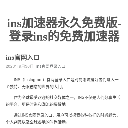
ins加速器永久免费版-
登录ins的免费加速器
ins官网入口
2023年9月30日
ins官网登录入口
INS（Instagram）官网登录入口是时尚潮流爱好者们进入一
个独特、无限创意的世界的大门。
作为全球最受欢迎的社交媒体之一，INS不仅是人们分享生活
的平台，更是时尚和潮流的集散地。
通过INS官网登录入口，用户可以探索各种各样的时尚趋势、
个人创意以及全球各地的时尚活动。