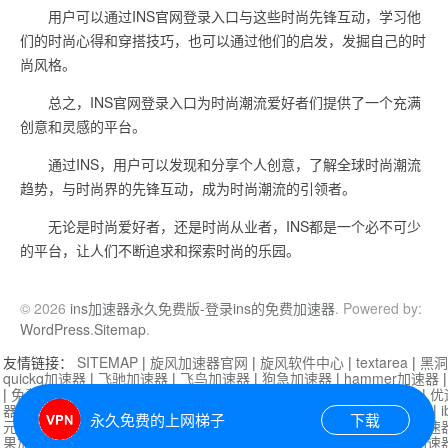
用户可以通过INS官网登录入口与这些时尚先锋互动，学习他
们的时尚心得和穿搭技巧，也可以通过他们的启发，发掘自己的时
尚风格。
总之，INS官网登录入口为时尚潮流爱好者们提供了一个充满
创意和灵感的平台。
通过INS，用户可以发现和分享个人创意，了解全球时尚潮流
趋势，与时尚界的先锋互动，成为时尚潮流的引领者。
无论是时尚爱好者，还是时尚从业者，INS都是一个必不可少
的平台，让人们不断追求和探索时尚的乐园。
© 2026
ins加速器永久免费版-登录ins的免费加速器
. Powered by:
WordPress
.
Sitemap
.
友情链接：
SITEMAP
|
旋风加速器官网
|
旋风软件中心
|
textarea
|
黑洞
quickq加速器
|
飞驰加速器
|
飞鸟加速器
|
狗急加速器
|
hammer加速器
|
免费vqn加速外网
|
旋风加速器
|
快橙加速器
|
啊哈加速器
|
迷雾通
|
优
器
|
快柠檬加速器
|
黑洞加速
|
falemon
|
快橙加速器
|
anycast加速器
|
i
永久免费的上网梯子
下载
元机场加速器
|
一元机场
|
老王加速器
|
黑洞加速器
|
白石山
|
小牛加速
果加速器
|
黑洞加速
|
银河加速器
|
猎豹加速器
|
海鸥加速器
|
芒果加速