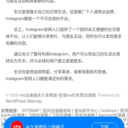
与朋友互动和探索新的内容。
无论是想展示自己的日常生活，还是推广个人或商业品牌，
Instagram都是一个不可忽视的平台。
总之，Instagram官网入口提供了一个既时尚又便捷的社交媒
体平台，让人们能够分享照片、与朋友互动，同时也可以发现更多
有趣的内容。
通过充分了解并利用Instagram，用户可以将自己的生活点滴
转化为艺术，并与全球的用户建立紧密联系。
无论你是想追踪明星，分享美食，或者探索新的思维，
Instagram官网入口都能满足你的需求。
© 2026
ins加速器永久免费版-登录ins的免费加速器
. Powered by:
WordPress
.
Sitemap
.
友情链接：
SITEMAP
|
旋风加速器官网
|
旋风软件中心
|
textarea
|
黑洞
quickq加速器
|
飞驰加速器
|
飞鸟加速器
|
狗急加速器
|
hammer加速器
|
免费vqn加速外网
|
旋风加速器
|
快橙加速器
|
啊哈加速器
|
迷雾通
|
优
器
|
快柠檬加速器
|
黑洞加速
|
falemon
|
快橙加速器
|
anycast加速器
|
i
永久免费的上网梯子
下载