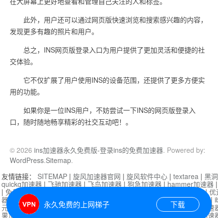
在大屏幕上更好地查看和管理自己关注的人和标签。
此外，用户还可以通过网页版快速浏览和搜索感兴趣的内容，
发现更多有趣的照片和用户。
总之，INS网页版登录入口为用户提供了更加灵活和便捷的社
交体验。
它不仅扩展了用户使用INS的设备范围，还提供了更多方便实
用的功能。
如果你是一位INS用户，不妨尝试一下INS的网页版登录入
口，随时随地畅享精彩的社交互动吧！。
© 2026
ins加速器永久免费版-登录ins的免费加速器
. Powered by:
WordPress
.
Sitemap
.
友情链接：
SITEMAP
|
旋风加速器官网
|
旋风软件中心
|
textarea
|
黑洞
quickq加速器
|
飞驰加速器
|
飞鸟加速器
|
狗急加速器
|
hammer加速器
|
免费vqn加速外网
|
旋风加速器
|
快橙加速器
|
啊哈加速器
|
迷雾通
|
优
器
|
快柠檬加速器
|
黑洞加速
|
falemon
|
快橙加速器
|
anycast加速器
|
i
永久免费的上网梯子
下载
元机场加速器
|
一元机场
|
老王加速器
|
黑洞加速器
|
白石山
|
小牛加速
果加速器
|
黑洞加速
|
银河加速器
|
猎豹加速器
|
海鸥加速器
|
芒果加速