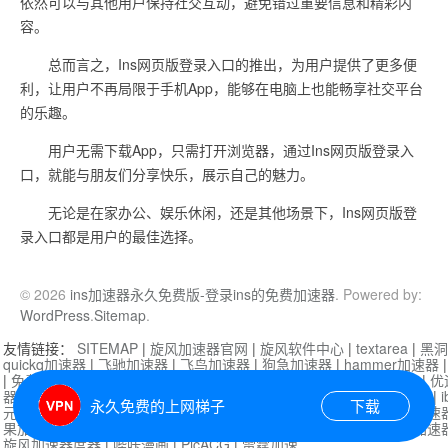
依然可以与其他用户保持社交互动，避免错过重要信息和精彩内
容。
总而言之，Ins网页版登录入口的推出，为用户提供了更多便
利，让用户不再局限于手机App，能够在电脑上也能畅享社交平台
的乐趣。
用户无需下载App，只需打开浏览器，通过Ins网页版登录入
口，就能与朋友们分享快乐，展示自己的魅力。
无论是在家办公、娱乐休闲，还是其他场景下，Ins网页版登
录入口都是用户的最佳选择。
© 2026
ins加速器永久免费版-登录ins的免费加速器
. Powered by:
WordPress
.
Sitemap
.
友情链接：
SITEMAP
|
旋风加速器官网
|
旋风软件中心
|
textarea
|
黑洞
quickq加速器
|
飞驰加速器
|
飞鸟加速器
|
狗急加速器
|
hammer加速器
|
免费vqn加速外网
|
旋风加速器
|
快橙加速器
|
啊哈加速器
|
迷雾通
|
优
器
|
快柠檬加速器
|
黑洞加速
|
falemon
|
快橙加速器
|
anycast加速器
|
i
永久免费的上网梯子
下载
元机场加速器
|
一元机场
|
老王加速器
|
黑洞加速器
|
白石山
|
小牛加速
果加速器
|
黑洞加速
|
银河加速器
|
猎豹加速器
|
海鸥加速器
|
芒果加速
旋风加速器度器
|
哔咔漫画
|
PicACG
|
雷霆加速