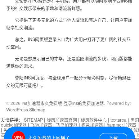
无论是在PC端还是在手机端，用户都可以随时随地享受INS给
予的社交娱乐带来的乐趣和潮流新鲜感。
它提供了更多元化的方式与他人交流和表达自己，让用户更加
畅享社交潮流。
总之，INS网页版登录入口为广大用户打开了更广阔的社交互
动空间。
无论是想展示自己的才华，还是追随潮流的步伐，网页版都能
满足你的需求。
登陆INS网页版，与全球用户一起分享精彩时刻，尽情畅游社
交的无限可能吧！。
© 2026
ins加速器永久免费版-登录ins的免费加速器
. Powered by:
WordPress
.
Sitemap
.
友情链接：
SITEMAP
|
旋风加速器官网
|
旋风软件中心
|
textarea
|
黑洞
quickq加速器
|
飞驰加速器
|
飞鸟加速器
|
狗急加速器
|
hammer加速器
|
免费vqn加速外网
|
旋风加速器
|
快橙加速器
|
啊哈加速器
|
迷雾通
|
优
器
|
快柠檬加速器
|
黑洞加速
|
falemon
|
快橙加速器
|
anycast加速器
|
i
永久免费的上网梯子
下载