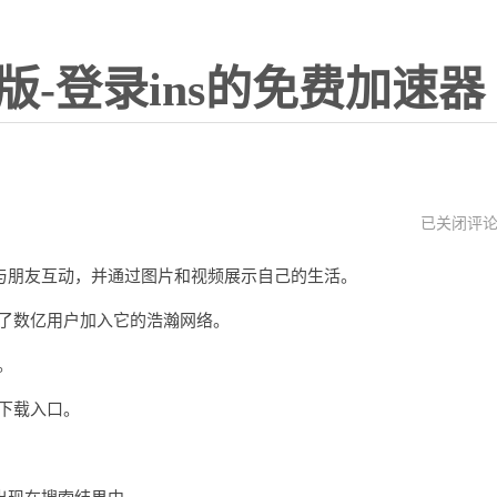
版-登录ins的免费加速器
instagram
已关闭评
官
网
朋友互动，并通过图片和视频展示自己的生活。
入
口
2023
引了数亿用户加入它的浩瀚网络。
版
。
m下载入口。
。
会出现在搜索结果中。