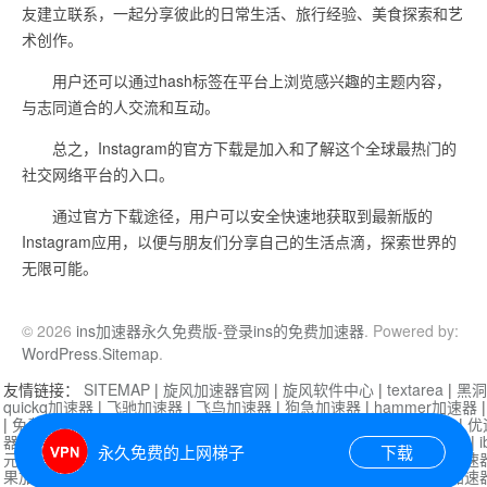
友建立联系，一起分享彼此的日常生活、旅行经验、美食探索和艺
术创作。
用户还可以通过hash标签在平台上浏览感兴趣的主题内容，
与志同道合的人交流和互动。
总之，Instagram的官方下载是加入和了解这个全球最热门的
社交网络平台的入口。
通过官方下载途径，用户可以安全快速地获取到最新版的
Instagram应用，以便与朋友们分享自己的生活点滴，探索世界的
无限可能。
© 2026
ins加速器永久免费版-登录ins的免费加速器
. Powered by:
WordPress
.
Sitemap
.
友情链接：
SITEMAP
|
旋风加速器官网
|
旋风软件中心
|
textarea
|
黑洞
quickq加速器
|
飞驰加速器
|
飞鸟加速器
|
狗急加速器
|
hammer加速器
|
免费vqn加速外网
|
旋风加速器
|
快橙加速器
|
啊哈加速器
|
迷雾通
|
优
器
|
快柠檬加速器
|
黑洞加速
|
falemon
|
快橙加速器
|
anycast加速器
|
i
永久免费的上网梯子
下载
元机场加速器
|
一元机场
|
老王加速器
|
黑洞加速器
|
白石山
|
小牛加速
果加速器
|
黑洞加速
|
银河加速器
|
猎豹加速器
|
海鸥加速器
|
芒果加速