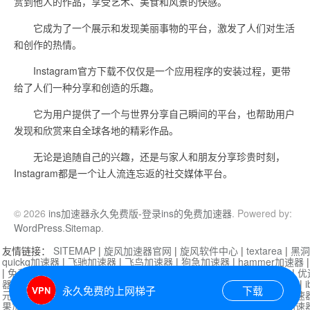
赏到他人的作品，享受艺术、美食和风景的快感。
它成为了一个展示和发现美丽事物的平台，激发了人们对生活
和创作的热情。
Instagram官方下载不仅仅是一个应用程序的安装过程，更带
给了人们一种分享和创造的乐趣。
它为用户提供了一个与世界分享自己瞬间的平台，也帮助用户
发现和欣赏来自全球各地的精彩作品。
无论是追随自己的兴趣，还是与家人和朋友分享珍贵时刻，
Instagram都是一个让人流连忘返的社交媒体平台。
© 2026
ins加速器永久免费版-登录ins的免费加速器
. Powered by:
WordPress
.
Sitemap
.
友情链接：
SITEMAP
|
旋风加速器官网
|
旋风软件中心
|
textarea
|
黑洞
quickq加速器
|
飞驰加速器
|
飞鸟加速器
|
狗急加速器
|
hammer加速器
|
免费vqn加速外网
|
旋风加速器
|
快橙加速器
|
啊哈加速器
|
迷雾通
|
优
器
|
快柠檬加速器
|
黑洞加速
|
falemon
|
快橙加速器
|
anycast加速器
|
i
永久免费的上网梯子
下载
元机场加速器
|
一元机场
|
老王加速器
|
黑洞加速器
|
白石山
|
小牛加速
果加速器
|
黑洞加速
|
银河加速器
|
猎豹加速器
|
海鸥加速器
|
芒果加速