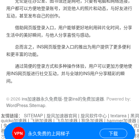
无论是在办公室、图书馆还是网吧，只要有电脑和网络连接，
用户都可以方便地登录账号，浏览他人的照片和动态，与好友进行
互动，甚至发布自己的创作。
借助网页版登录入口，用户能够更好地利用碎片化时间，分享
生活中的美好瞬间，与他人分享喜悦与感动。
总而言之，INS网页版登录入口的推出为用户提供了更多便利
和更丰富的功能。
通过简便的登录方式和多种操作体验，用户可以更加方便地使
用INS网页版进行社交互动，并与全球的INS用户分享精彩的瞬
间。
© 2026
ins加速器永久免费版-登录ins的免费加速器
. Powered by:
WordPress
.
Sitemap
.
友情链接：
SITEMAP
|
旋风加速器官网
|
旋风软件中心
|
textarea
|
黑洞
quickq加速器
|
飞驰加速器
|
飞鸟加速器
|
狗急加速器
|
hammer加速器
|
免费vqn加速外网
|
旋风加速器
|
快橙加速器
|
啊哈加速器
|
迷雾通
|
优
器
|
快柠檬加速器
|
黑洞加速
|
falemon
|
快橙加速器
|
anycast加速器
|
i
永久免费的上网梯子
下载
元机场加速器
|
一元机场
|
老王加速器
|
黑洞加速器
|
白石山
|
小牛加速