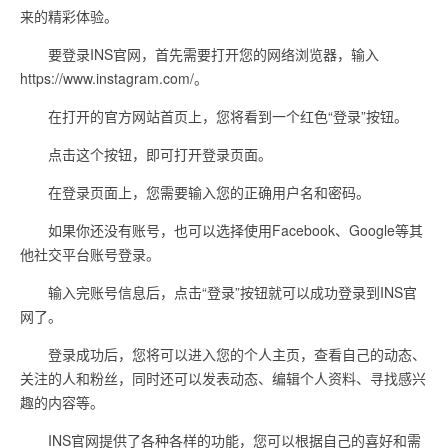
来的精彩体验。
要登录INS官网，首先需要打开您的网络浏览器，输入
https://www.instagram.com/。
在打开的官方网站首页上，您将看到一个红色“登录”按钮。
点击这个按钮，即可打开登录页面。
在登录页面上，您需要输入您的正确用户名和密码。
如果你还没有账号，也可以选择使用Facebook、Google等其
他社交平台账号登录。
输入完账号信息后，点击“登录”按钮就可以成功登录到INS官
网了。
登录成功后，您将可以进入您的个人主页，查看自己的动态、
关注的人和粉丝，同时还可以发表动态、编辑个人资料、寻找感兴
趣的内容等。
INS官网提供了各种各样的功能，您可以根据自己的喜好和需