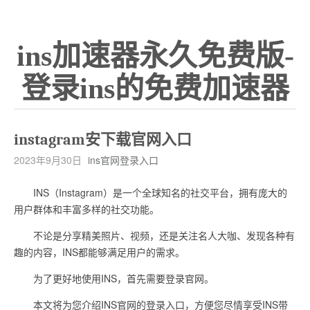
ins加速器永久免费版-
登录ins的免费加速器
instagram安下载官网入口
2023年9月30日
ins官网登录入口
INS（Instagram）是一个全球知名的社交平台，拥有庞大的
用户群体和丰富多样的社交功能。
不论是分享精美照片、视频，还是关注名人大咖、发现各种有
趣的内容，INS都能够满足用户的需求。
为了更好地使用INS，首先需要登录官网。
本文将为您介绍INS官网的登录入口，方便您尽情享受INS带