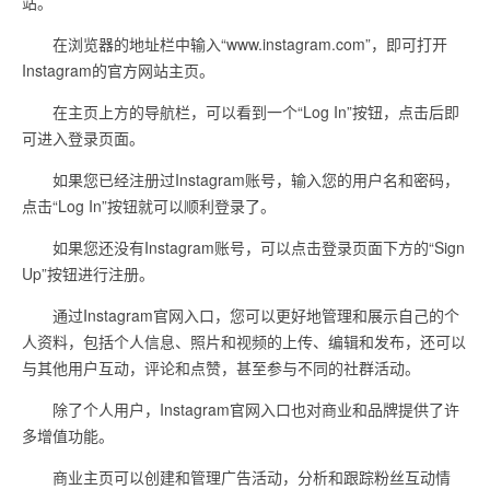
站。
在浏览器的地址栏中输入“www.instagram.com”，即可打开
Instagram的官方网站主页。
在主页上方的导航栏，可以看到一个“Log In”按钮，点击后即
可进入登录页面。
如果您已经注册过Instagram账号，输入您的用户名和密码，
点击“Log In”按钮就可以顺利登录了。
如果您还没有Instagram账号，可以点击登录页面下方的“Sign
Up”按钮进行注册。
通过Instagram官网入口，您可以更好地管理和展示自己的个
人资料，包括个人信息、照片和视频的上传、编辑和发布，还可以
与其他用户互动，评论和点赞，甚至参与不同的社群活动。
除了个人用户，Instagram官网入口也对商业和品牌提供了许
多增值功能。
商业主页可以创建和管理广告活动，分析和跟踪粉丝互动情