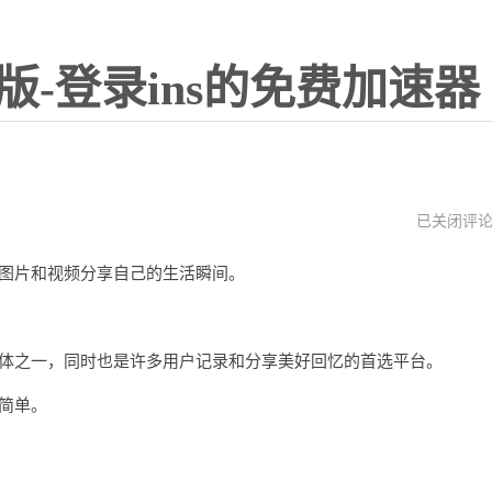
版-登录ins的免费加速器
苹
已关闭评
果
能
过图片和视频分享自己的生活瞬间。
下
载
instagram
吗
交媒体之一，同时也是许多用户记录和分享美好回忆的首选平台。
常简单。