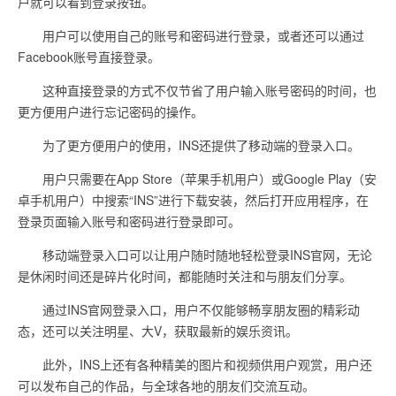
户就可以看到登录按钮。
用户可以使用自己的账号和密码进行登录，或者还可以通过
Facebook账号直接登录。
这种直接登录的方式不仅节省了用户输入账号密码的时间，也
更方便用户进行忘记密码的操作。
为了更方便用户的使用，INS还提供了移动端的登录入口。
用户只需要在App Store（苹果手机用户）或Google Play（安
卓手机用户）中搜索“INS”进行下载安装，然后打开应用程序，在
登录页面输入账号和密码进行登录即可。
移动端登录入口可以让用户随时随地轻松登录INS官网，无论
是休闲时间还是碎片化时间，都能随时关注和与朋友们分享。
通过INS官网登录入口，用户不仅能够畅享朋友圈的精彩动
态，还可以关注明星、大V，获取最新的娱乐资讯。
此外，INS上还有各种精美的图片和视频供用户观赏，用户还
可以发布自己的作品，与全球各地的朋友们交流互动。