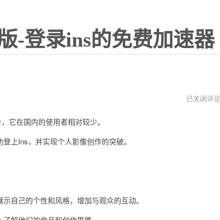
版-登录ins的免费加速器
ins
已关闭评
注
册
平台，它在国内的使用者相对较少。
不
了
怎
上Ins，并实现个人影像创作的突破。
么
办
示自己的个性和风格，增加与观众的互动。
了解他们的作品和创作思路。