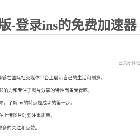
版-登录ins的免费加速器
lnstagram
已关闭评
官
网
够在国际社交媒体平台上展示自己的生活和创意。
入
口
影响力和专注于图片分享的特性而备受青睐。
，了解ins的特点是成功的第一步。
在上传图片时要注重质量。
多的关注和点赞。