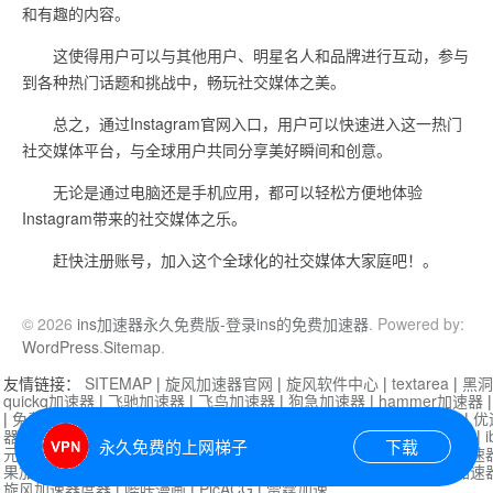
和有趣的内容。
这使得用户可以与其他用户、明星名人和品牌进行互动，参与
到各种热门话题和挑战中，畅玩社交媒体之美。
总之，通过Instagram官网入口，用户可以快速进入这一热门
社交媒体平台，与全球用户共同分享美好瞬间和创意。
无论是通过电脑还是手机应用，都可以轻松方便地体验
Instagram带来的社交媒体之乐。
赶快注册账号，加入这个全球化的社交媒体大家庭吧！。
© 2026
ins加速器永久免费版-登录ins的免费加速器
. Powered by:
WordPress
.
Sitemap
.
友情链接：
SITEMAP
|
旋风加速器官网
|
旋风软件中心
|
textarea
|
黑洞
quickq加速器
|
飞驰加速器
|
飞鸟加速器
|
狗急加速器
|
hammer加速器
|
免费vqn加速外网
|
旋风加速器
|
快橙加速器
|
啊哈加速器
|
迷雾通
|
优
器
|
快柠檬加速器
|
黑洞加速
|
falemon
|
快橙加速器
|
anycast加速器
|
i
永久免费的上网梯子
下载
元机场加速器
|
一元机场
|
老王加速器
|
黑洞加速器
|
白石山
|
小牛加速
果加速器
|
黑洞加速
|
银河加速器
|
猎豹加速器
|
海鸥加速器
|
芒果加速
旋风加速器度器
|
哔咔漫画
|
PicACG
|
雷霆加速