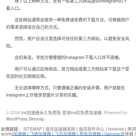
除了以上两种方法，还有一些第三方网站提供lnstagram的下
载入口。
这些网站通常会提供一种免费或收费的下载方法，可根据用户
的需求选择适合自己的方式。
然而，用户应该注意选择可信任的第三方网站，以避免安全风
险。
总的来说，寻找方便便捷的lnstagram下载入口并不困难。
用户可以通过应用商店、官方网站或第三方网站来下载这个受
欢迎的社交网络应用。
无论选择哪种方式，只要遵循正确的安装步骤，用户就能在
lnstagram上尽情享受图片分享的乐趣。
© 2026
ins加速器永久免费版-登录ins的免费加速器
. Powered by:
WordPress
.
Sitemap
.
友情链接：
SITEMAP
|
旋风加速器官网
|
旋风软件中心
|
textarea
|
黑洞
quickq加速器
|
飞驰加速器
|
飞鸟加速器
|
狗急加速器
|
hammer加速器