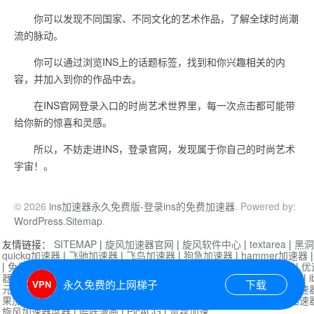
你可以发现不同国家、不同文化的艺术作品，了解全球时尚潮
流的脉动。
你可以通过浏览INS上的话题标签，找到和你兴趣相关的内
容，并加入到你的作品中去。
在INS官网登录入口的时尚艺术世界里，每一次点击都可能带
给你新的惊喜和灵感。
所以，不妨走进INS，登录官网，发现属于你自己的时尚艺术
宇宙！。
© 2026
ins加速器永久免费版-登录ins的免费加速器
. Powered by:
WordPress
.
Sitemap
.
友情链接：
SITEMAP
|
旋风加速器官网
|
旋风软件中心
|
textarea
|
黑洞
quickq加速器
|
飞驰加速器
|
飞鸟加速器
|
狗急加速器
|
hammer加速器
|
免费vqn加速外网
|
旋风加速器
|
快橙加速器
|
啊哈加速器
|
迷雾通
|
优
器
|
快柠檬加速器
|
黑洞加速
|
falemon
|
快橙加速器
|
anycast加速器
|
i
永久免费的上网梯子
下载
元机场加速器
|
一元机场
|
老王加速器
|
黑洞加速器
|
白石山
|
小牛加速
果加速器
|
黑洞加速
|
银河加速器
|
猎豹加速器
|
海鸥加速器
|
芒果加速
旋风加速器度器
|
哔咔漫画
|
PicACG
|
雷霆加速