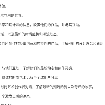
体验。
艺术氛围的世界。
家和设计师的信息，欣赏他们的作品，并与其互动。
域，以及最新的时尚趋势和潮流动态。
们所创作的极富创意和独特性的作品，了解他们的设计理念和背后
与他们互动，了解他们的最新动态和创作灵感。
将你的时尚艺术见解与全球用户分享。
时尚艺术创作者对话，了解最新的潮流趋势以及背后的故事。
个激发灵感的源泉。