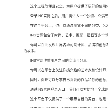
这个过程简便且安全，为用户提供了更好的使用
登录INS官网之后，用户将进入一个独特、充满
在这个平台上，你可以通过瀏覽不同的分类、艺术
INS官网包含了时尚、艺术、摄影、插画等多个领
你可以在此发现世界各地的设计师、品牌和创意者
的故事。
INS官网注重用户之间的交流与分享。
你可以在平台上关注你感兴趣的艺术家和设计师，
同时，你也可以分享自己喜爱的作品和你的创意，
通过INS官网登录入口，我们可以方便地与全球的
这个平台不仅提供了一个展示自我的舞台，也是一