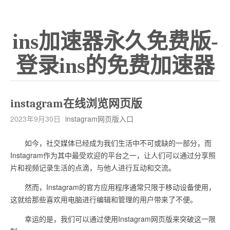
ins加速器永久免费版-
登录ins的免费加速器
instagram在线浏览网页版
2023年9月30日
instagram网页版入口
如今，社交媒体已经成为我们生活中不可或缺的一部分，而
Instagram作为其中最受欢迎的平台之一，让人们可以通过分享照
片和视频记录生活的点滴，与他人进行互动和交流。
然而，Instagram的官方应用程序通常只限于移动设备使用，
这就给那些喜欢用电脑进行编辑和管理的用户带来了不便。
幸运的是，我们可以通过使用Instagram网页版来突破这一限