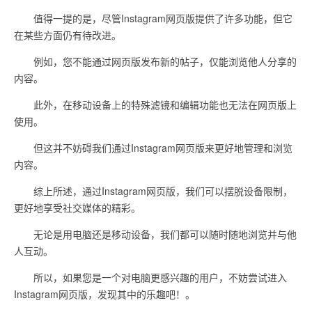
值得一提的是，尽管Instagram网页版提供了许多功能，但它
在某些方面仍有待改进。
例如，您不能通过网页版发布新的帖子，仅能浏览他人分享的
内容。
此外，在移动设备上的特殊滤镜和编辑功能也无法在网页版上
使用。
但这并不妨碍我们通过Instagram网页版来更好地管理和浏览
内容。
综上所述，通过Instagram网页版，我们可以摆脱设备限制，
更好地享受社交媒体的精彩。
无论是用电脑还是移动设备，我们都可以随时随地浏览并与他
人互动。
所以，如果您是一个对电脑更感兴趣的用户，不妨尝试进入
Instagram网页版，发现其中的乐趣吧！。