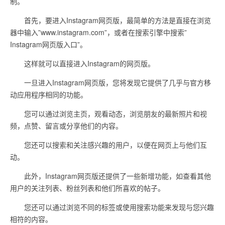
制。
首先，要进入Instagram网页版，最简单的方法是直接在浏览
器中输入”www.instagram.com”，或者在搜索引擎中搜索”
Instagram网页版入口”。
这样就可以直接进入Instagram的网页版。
一旦进入Instagram网页版，您将发现它提供了几乎与官方移
动应用程序相同的功能。
您可以通过浏览主页，观看动态，浏览朋友的最新照片和视
频，点赞、留言或分享他们的内容。
您还可以搜索和关注感兴趣的用户，以便在网页上与他们互
动。
此外，Instagram网页版还提供了一些新增功能，如查看其他
用户的关注列表、粉丝列表和他们所喜欢的帖子。
您还可以通过浏览不同的标签或使用搜索功能来发现与您兴趣
相符的内容。