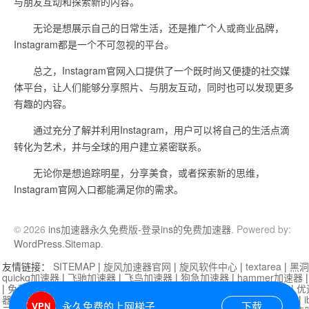
与朋友互动和探索新的内容。
无论是想展示自己的日常生活，还是推广个人或商业品牌，
Instagram都是一个不可忽视的平台。
总之，Instagram官网入口提供了一个既时尚又便捷的社交媒
体平台，让人们能够分享照片、与朋友互动，同时也可以发现更多
有趣的内容。
通过充分了解并利用Instagram，用户可以将自己的生活点滴
转化为艺术，并与全球的用户建立紧密联系。
无论你是想追踪明星，分享美食，或者探索新的思维，
Instagram官网入口都能满足你的需求。
© 2026
ins加速器永久免费版-登录ins的免费加速器
. Powered by:
WordPress
.
Sitemap
.
友情链接：
SITEMAP
|
旋风加速器官网
|
旋风软件中心
|
textarea
|
黑洞
quickq加速器
|
飞驰加速器
|
飞鸟加速器
|
狗急加速器
|
hammer加速器
|
免费vqn加速外网
|
旋风加速器
|
快橙加速器
|
啊哈加速器
|
迷雾通
|
优
器
|
快柠檬加速器
|
黑洞加速
|
falemon
|
快橙加速器
|
anycast加速器
|
i
永久免费的上网梯子
下载