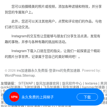
您可以拍摄精美的照片或视频，添加各种滤镜和特效，并分享
到您的专属账户上。
此外，您还可以关注其他用户，点赞和评论他们的作品，与他
们进行互动交流。
Instagram的交互性让您能够与朋友们分享生活点滴，发现有
趣的事物，并参与各种有趣的挑战和活动。
Instagram下载入口就在您的指尖，让我们一起探索这个精彩
的图片分享世界，记录属于您自己的美好瞬间吧！。
© 2026
ins加速器永久免费版-登录ins的免费加速器
. Powered by:
WordPress
.
Sitemap
.
友情链接：
SITEMAP
|
旋风加速器官网
|
旋风软件中心
|
textarea
|
黑洞
quickq加速器
|
飞驰加速器
|
飞鸟加速器
|
狗急加速器
|
hammer加速器
|
免费vqn加速外网
|
旋风加速器
|
快橙加速器
|
啊哈加速器
|
迷雾通
|
优
器
|
快柠檬加速器
|
黑洞加速
|
falemon
|
快橙加速器
|
anycast加速器
|
i
永久免费的上网梯子
下载
元机场加速器
|
一元机场
|
老王加速器
|
黑洞加速器
|
白石山
|
小牛加速
果加速器
|
黑洞加速
|
银河加速器
|
猎豹加速器
|
海鸥加速器
|
芒果加速
旋风加速器度器
|
哔咔漫画
|
PicACG
|
雷霆加速