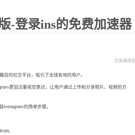
版-登录ins的免费加速器
instagram
已关闭评
下
载
备受瞩目的社交平台，吸引了全球各地的用户。
安
装
官
nstagram更加注重视觉表达，让用户通过上传和分享照片、视频的方
网
nstagram的简单步骤。
oid。