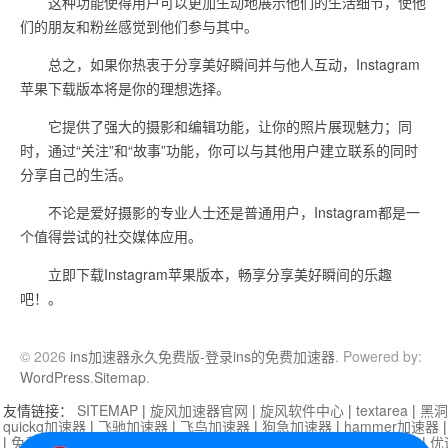
这种功能使得用户可以更加生动地展示他们的生活细节，使他
们的朋友和粉丝感觉到他们参与其中。
总之，如果你热衷于分享美好瞬间并与他人互动，Instagram
苹果下载版本将是你的理想选择。
它提供了强大的摄影和编辑功能，让你的照片展现魅力；同
时，通过“关注”和“故事”功能，你可以与其他用户建立联系的同时
分享自己的生活。
不论是爱好摄影的专业人士还是普通用户，Instagram都是一
个值得尝试的社交媒体应用。
立即下载Instagram苹果版本，畅享分享美好瞬间的乐趣
吧！。
© 2026
ins加速器永久免费版-登录ins的免费加速器
. Powered by:
WordPress
.
Sitemap
.
友情链接：
SITEMAP
|
旋风加速器官网
|
旋风软件中心
|
textarea
|
黑洞
quickq加速器
|
飞驰加速器
|
飞鸟加速器
|
狗急加速器
|
hammer加速器
|
免费vqn加速外网
|
旋风加速器
|
快橙加速器
|
啊哈加速器
|
迷雾通
|
优