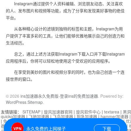
Instagram通过提供个人资料编辑、浏览朋友动态、关注喜欢
的人、发布图片和视频等功能，成为了分享和发现美好事物的绝佳
平台。
从各种精心设计的滤镜到独特的标签和主题，Instagram为用
户提供了丰富多彩的工具，让他们能够优雅地展示自己的创造力和
生活经历。
总之，通过上述方法获取lnstagram下载入口并下载Instagram
应用程序后，你将可以轻松地使用这个受欢迎的应用程序。
在享受到美妙的图片和视频分享的同时，也为自己创造一个连
接世界的窗口。
© 2026
ins加速器永久免费版-登录ins的免费加速器
. Powered by:
WordPress
.
Sitemap
.
友情链接：
SITEMAP
|
旋风加速器官网
|
旋风软件中心
|
textarea
|
黑洞
quickq加速器
|
飞驰加速器
|
飞鸟加速器
|
狗急加速器
|
hammer加速器
|
免费vqn加速外网
|
旋风加速器
|
快橙加速器
|
啊哈加速器
|
迷雾通
|
优
器
|
快柠檬加速器
|
黑洞加速
|
falemon
|
快橙加速器
|
anycast加速器
|
i
永久免费的上网梯子
下载
元机场加速器
|
一元机场
|
老王加速器
|
黑洞加速器
|
白石山
|
小牛加速