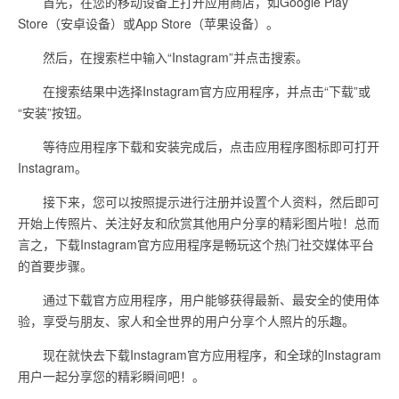
首先，在您的移动设备上打开应用商店，如Google Play
Store（安卓设备）或App Store（苹果设备）。
然后，在搜索栏中输入“Instagram”并点击搜索。
在搜索结果中选择Instagram官方应用程序，并点击“下载”或
“安装”按钮。
等待应用程序下载和安装完成后，点击应用程序图标即可打开
Instagram。
接下来，您可以按照提示进行注册并设置个人资料，然后即可
开始上传照片、关注好友和欣赏其他用户分享的精彩图片啦！总而
言之，下载Instagram官方应用程序是畅玩这个热门社交媒体平台
的首要步骤。
通过下载官方应用程序，用户能够获得最新、最安全的使用体
验，享受与朋友、家人和全世界的用户分享个人照片的乐趣。
现在就快去下载Instagram官方应用程序，和全球的Instagram
用户一起分享您的精彩瞬间吧！。