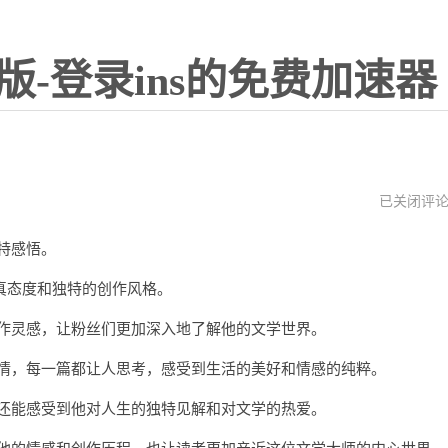
版-登录ins的免费加速器
叶
已关闭评
舒
华
特感悟。
ins
发
言
态度和独特的创作风格。
作灵感，让粉丝们更加深入地了解他的文学世界。
情，每一篇都让人思考，感受到生活的美好和情感的纯粹。
还能感受到他对人生的独特见解和对文学的热爱。
他的情感和创作历程，也让读者更加亲近这位文学大师的内心世界。