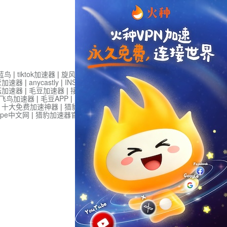
蓝鸟
|
tiktok加速器
|
旋风加速度器
|
旋风加速
|
管加速器
|
anycastly
|
INS加速器
|
INS加速器免费版
菇加速器
|
毛豆加速器
|
接码平台
|
接码S
|
西柚加速
飞鸟加速器
|
毛豆APP
|
PIKPAK
|
安卓vqn免费
|
一
|
十大免费加速神器
|
猎豹加速器
|
蚂蚁加速器
|
坚
type中文网
|
猎豹加速器官网
|
烧饼哥加速器官网
|