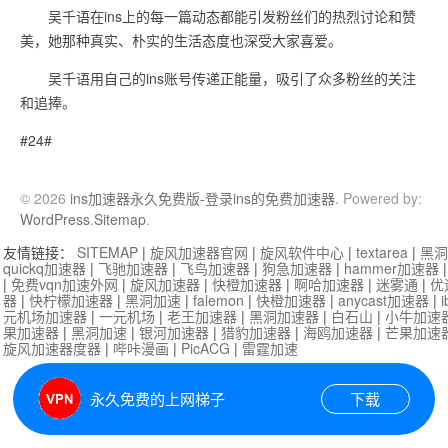
吴千语在ins上的每一篇动态都能引发粉丝们的热烈讨论和赞
美，她那种真实、朴实的生活态度也深受大家喜爱。
吴千语用自己的ins账号传递正能量，吸引了众多粉丝的关注
和追捧。
#24#
© 2026
ins加速器永久免费版-登录ins的免费加速器
. Powered by:
WordPress
.
Sitemap
.
友情链接：
SITEMAP
|
旋风加速器官网
|
旋风软件中心
|
textarea
|
黑洞
quickq加速器
|
飞驰加速器
|
飞鸟加速器
|
狗急加速器
|
hammer加速器
|
免费vqn加速外网
|
旋风加速器
|
快橙加速器
|
啊哈加速器
|
迷雾通
|
优
器
|
快柠檬加速器
|
黑洞加速
|
falemon
|
快橙加速器
|
anycast加速器
|
i
元机场加速器
|
一元机场
|
老王加速器
|
黑洞加速器
|
白石山
|
小牛加速
果加速器
|
黑洞加速
|
银河加速器
|
猎豹加速器
|
海鸥加速器
|
芒果加速
旋风加速器度器
|
哔咔漫画
|
PicACG
|
雷霆加速
永久免费的上网梯子
下载