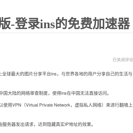
版-登录ins的免费加速器
国
已关闭评
内
怎
球最大的图片分享平台ins，与世界各地的用户分享自己的生活与
样
才
能
登
上
国大陆的网络审查制度，使得ins在中国无法直接访问。
ins
知
（Virtual Private Network，虚拟私人网络）来进行翻墙上
乎
服务器发出请求，达到隐藏真实IP地址的效果。