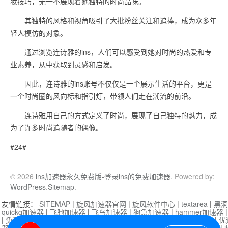
妆技巧，无一不展现着她独特的时尚品味。
其独特的风格和视角吸引了大批粉丝关注和追捧，成为众多年
轻人模仿的对象。
通过浏览连诗雅的ins，人们可以感受到她对时尚的热爱和专
业素养，从中获取到灵感和启发。
因此，连诗雅的ins账号不仅仅是一个展示生活的平台，更是
一个时尚圈的风向标和指引灯，带领人们走在潮流的前沿。
连诗雅用自己的方式定义了时尚，展现了自己独特的魅力，成
为了许多时尚追随者的偶像。
#24#
© 2026
ins加速器永久免费版-登录ins的免费加速器
. Powered by:
WordPress
.
Sitemap
.
友情链接：
SITEMAP
|
旋风加速器官网
|
旋风软件中心
|
textarea
|
黑洞
quickq加速器
|
飞驰加速器
|
飞鸟加速器
|
狗急加速器
|
hammer加速器
|
免费vqn加速外网
|
旋风加速器
|
快橙加速器
|
啊哈加速器
|
迷雾通
|
优