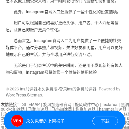
艺术家或其他公众人物，第一时间获取他们的最新动态和信息。
此外，Instagram官网入口还提供了一些个性化的设置选项。
用户可以根据自己的喜好更改头像、用户名、个人介绍等信
息，让自己的账户更具个性化。
总而言之，Instagram官网入口为用户提供了一个便捷的社交
媒体平台，通过分享照片和视频，关注好友和明星，用户可以更好
地展示自己的生活，并与全球用户进行交流互动。
无论是用于记录生活中的美好瞬间，还是用于发现新的有趣人
物和事物，Instagram都将给您一个愉快的使用体验。
© 2026
ins加速器永久免费版-登录ins的免费加速器
. Powered by:
WordPress
.
Sitemap
.
友情链接：
SITEMAP
|
旋风加速器官网
|
旋风软件中心
|
textarea
|
黑洞
quickq加速器
|
飞驰加速器
|
飞鸟加速器
|
狗急加速器
|
hammer加速器
|
免费vqn加速外网
|
旋风加速器
|
快橙加速器
|
啊哈加速器
|
迷雾通
|
优
器
|
快柠檬加速器
|
黑洞加速
|
falemon
|
快橙加速器
|
anycast加速器
|
i
永久免费的上网梯子
下载
元机场加速器
|
一元机场
|
老王加速器
|
黑洞加速器
|
白石山
|
小牛加速
果加速器
|
黑洞加速
|
银河加速器
|
猎豹加速器
|
海鸥加速器
|
芒果加速