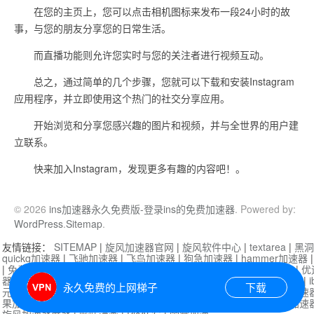
在您的主页上，您可以点击相机图标来发布一段24小时的故
事，与您的朋友分享您的日常生活。
而直播功能则允许您实时与您的关注者进行视频互动。
总之，通过简单的几个步骤，您就可以下载和安装Instagram
应用程序，并立即使用这个热门的社交分享应用。
开始浏览和分享您感兴趣的图片和视频，并与全世界的用户建
立联系。
快来加入Instagram，发现更多有趣的内容吧！。
© 2026
ins加速器永久免费版-登录ins的免费加速器
. Powered by:
WordPress
.
Sitemap
.
友情链接：
SITEMAP
|
旋风加速器官网
|
旋风软件中心
|
textarea
|
黑洞
quickq加速器
|
飞驰加速器
|
飞鸟加速器
|
狗急加速器
|
hammer加速器
|
免费vqn加速外网
|
旋风加速器
|
快橙加速器
|
啊哈加速器
|
迷雾通
|
优
器
|
快柠檬加速器
|
黑洞加速
|
falemon
|
快橙加速器
|
anycast加速器
|
i
永久免费的上网梯子
下载
元机场加速器
|
一元机场
|
老王加速器
|
黑洞加速器
|
白石山
|
小牛加速
果加速器
|
黑洞加速
|
银河加速器
|
猎豹加速器
|
海鸥加速器
|
芒果加速