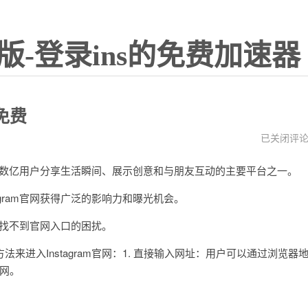
版-登录ins的免费加速器
免费
instagram
已关闭评
官
网
全球数亿用户分享生活瞬间、展示创意和与朋友互动的主要平台之一。
入
口
下
gram官网获得广泛的影响力和曝光机会。
载
加
到找不到官网入口的困扰。
速
器
免
入Instagram官网：1. 直接输入网址：用户可以通过浏览器
费
官网。