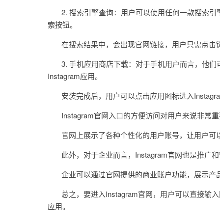
2. 搜索引擎查询：用户可以使用任何一款搜索引擎，如
索按钮。
在搜索结果中，会出现官网链接，用户只需点击链接即可
3. 手机应用商店下载：对于手机用户而言，他们可以进
Instagram应用。
安装完成后，用户可以点击应用图标进入Instagr
Instagram官网入口的方便访问对用户来说非常
官网上展示了各种个性化的用户账号，让用户可以
此外，对于企业而言，Instagram官网也是推广
企业可以通过官网提供的商业账户功能，展示产品
总之，要进入Instagram官网，用户可以直接输入
应用。