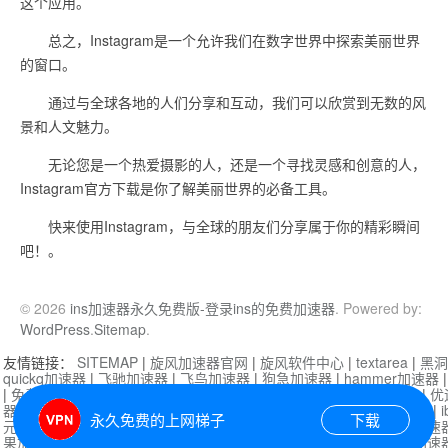
这个应用。
总之，Instagram是一个允许我们在数字世界中探索美丽世界
的窗口。
通过与全球各地的人们分享和互动，我们可以欣赏到无数的风
景和人文魅力。
无论您是一个热爱摄影的人，还是一个寻找灵感和创意的人，
Instagram官方下载是你了解美丽世界的必备工具。
快来使用Instagram，与全球的朋友们分享属于你的精彩瞬间
吧！。
© 2026
ins加速器永久免费版-登录ins的免费加速器
. Powered by:
WordPress
.
Sitemap
.
友情链接：
SITEMAP
|
旋风加速器官网
|
旋风软件中心
|
textarea
|
黑洞
quickq加速器
|
飞驰加速器
|
飞鸟加速器
|
狗急加速器
|
hammer加速器
|
免费vqn加速外网
|
旋风加速器
|
快橙加速器
|
啊哈加速器
|
迷雾通
|
优
器
|
快柠檬加速器
|
黑洞加速
|
falemon
|
快橙加速器
|
anycast加速器
|
i
永久免费的上网梯子
下载
元机场加速器
|
一元机场
|
老王加速器
|
黑洞加速器
|
白石山
|
小牛加速
果加速器
|
黑洞加速
|
银河加速器
|
猎豹加速器
|
海鸥加速器
|
芒果加速