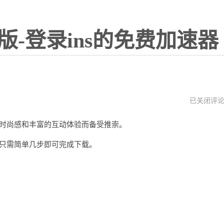
版-登录ins的免费加速器
lnstagram
已关闭评
官
网
特的时尚感和丰富的互动体验而备受推崇。
入
口
，只需简单几步即可完成下载。