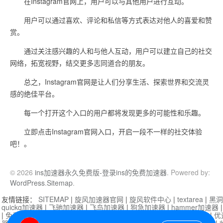
在Instagram官网上，用户可以与其他用户进行互动。
用户可以通过喜欢、评论和私信等方式表达对他人的喜爱和赞
赏。
通过关注感兴趣的人和与他人互动，用户可以建立自己的社交
网络，拓宽视野，结交更多志同道合的朋友。
总之，Instagram官网是让人们分享生活、探索世界和交流灵
感的绝佳平台。
每一个打开这个入口的用户都将发现更多的可能性和乐趣。
立即点击Instagram官网入口，开启一段不一样的社交体验
吧！。
© 2026
ins加速器永久免费版-登录ins的免费加速器
. Powered by:
WordPress
.
Sitemap
.
友情链接：
SITEMAP
|
旋风加速器官网
|
旋风软件中心
|
textarea
|
黑洞
quickq加速器
|
飞驰加速器
|
飞鸟加速器
|
狗急加速器
|
hammer加速器
|
免费vqn加速外网
|
旋风加速器
|
快橙加速器
|
啊哈加速器
|
迷雾通
|
优