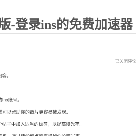
版-登录ins的免费加速器
facebook
已关闭评
官
网
内容。
下
载
入
。
口
ns账号。
述可以帮助你的照片更容易被发现。
帖子中加入适当的标签，以提高曝光率。
联系，通过评论和点赞来增加你的曝光率。