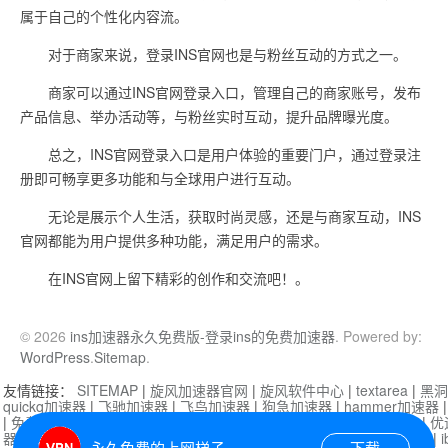
属于自己的个性化内容流。
对于商家来说，登录INS官网也是与粉丝互动的方式之一。
商家可以通过INS官网登录入口，管理自己的商家账号，发布
产品信息、举办活动等，与粉丝实时互动，提升品牌曝光度。
总之，INS官网登录入口是用户体验的重要门户，通过登录注
册即可畅享更多功能和与全球用户进行互动。
无论是展示个人生活，获取时尚灵感，还是与商家互动，INS
官网都能为用户提供多种功能，满足用户的需求。
在INS官网上留下精彩的创作和交流吧！。
© 2026
ins加速器永久免费版-登录ins的免费加速器
. Powered by:
WordPress
.
Sitemap
.
友情链接：
SITEMAP
|
旋风加速器官网
|
旋风软件中心
|
textarea
|
黑洞
quickq加速器
|
飞驰加速器
|
飞鸟加速器
|
狗急加速器
|
hammer加速器
|
免费vqn加速外网
|
旋风加速器
|
快橙加速器
|
啊哈加速器
|
迷雾通
|
优
器
|
快柠檬加速器
|
黑洞加速
|
falemon
|
快橙加速器
|
anycast加速器
|
i
永久免费的上网梯子
下载