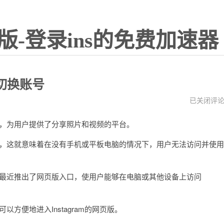
版-登录ins的免费加速器
何切换账号
instagram
已关闭评
网
页
程序，为用户提供了分享照片和视频的平台。
版
登
录
发的，这就意味着在没有手机或平板电脑的情况下，用户无法访问并使用
入
口
如
何
am最近推出了网页版入口，使用户能够在电脑或其他设备上访问
切
换
账
号
以方便地进入Instagram的网页版。