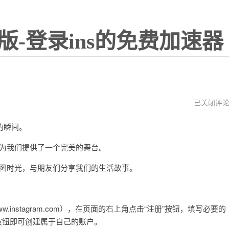
版-登录ins的免费加速器
facebook
已关闭评
官
网
的瞬间。
入
口
，为我们提供了一个完美的舞台。
的美图时光，与朋友们分享我们的生活故事。
.instagram.com），在页面的右上角点击“注册”按钮，填写必要的
按钮即可创建属于自己的账户。