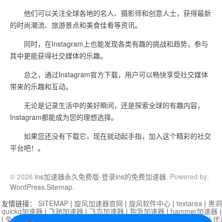
他们可以关注全球各地的名人、摄影师和创意人士，获得最新
的时尚潮流、旅游景点和美食佳肴等资讯。
同时，在Instagram上也能发现各类有趣的挑战和趋势，参与
其中更能获得社交媒体的乐趣。
总之，通过Instagram官方下载，用户可以畅快享受社交媒体
带来的乐趣和互动。
无论是记录生活中的美好瞬间，还是探索全球的有趣内容，
Instagram都能成为您的理想选择。
如果您还没有下载它，现在就动起手指，加入这个精彩的社交
平台吧！。
© 2026
ins加速器永久免费版-登录ins的免费加速器
. Powered by:
WordPress
.
Sitemap
.
友情链接：
SITEMAP
|
旋风加速器官网
|
旋风软件中心
|
textarea
|
黑洞
quickq加速器
|
飞驰加速器
|
飞鸟加速器
|
狗急加速器
|
hammer加速器
|
免费vqn加速外网
|
旋风加速器
|
快橙加速器
|
啊哈加速器
|
迷雾通
|
优