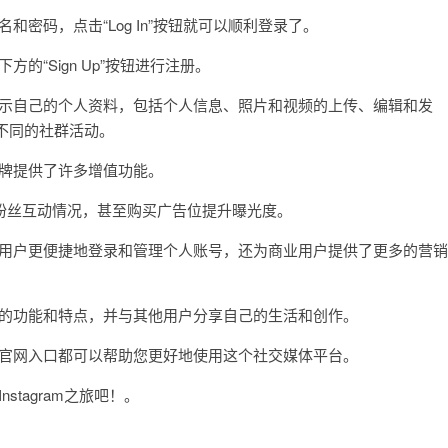
和密码，点击“Log In”按钮就可以顺利登录了。
的“Sign Up”按钮进行注册。
和展示自己的个人资料，包括个人信息、照片和视频的上传、编辑和发
不同的社群活动。
品牌提供了许多增值功能。
丝互动情况，甚至购买广告位提升曝光度。
以让用户更便捷地登录和管理个人账号，还为商业用户提供了更多的营销
am的功能和特点，并与其他用户分享自己的生活和创作。
am官网入口都可以帮助您更好地使用这个社交媒体平台。
stagram之旅吧！。