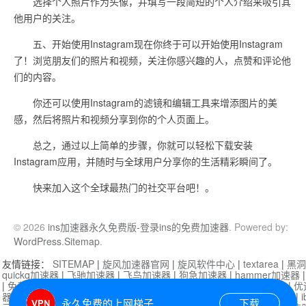
选择个人照片作为头像，并填写一段简短的个人介绍来吸引其
他用户的关注。
五、开始使用Instagram现在你终于可以开始使用Instagram
了！浏览朋友们的照片和视频，关注你感兴趣的人，点赞和评论他
们的内容。
你还可以使用Instagram的滤镜和编辑工具来增添图片的美
感，然后将照片和视频分享到你的个人页面上。
总之，通过以上简单的步骤，你就可以轻松下载安装
Instagram应用，并随时与全球用户分享你的生活精彩瞬间了。
快来加入这个全球最热门的社交平台吧！。
© 2026
ins加速器永久免费版-登录ins的免费加速器
. Powered by:
WordPress
.
Sitemap
.
友情链接：
SITEMAP
|
旋风加速器官网
|
旋风软件中心
|
textarea
|
黑洞
quickq加速器
|
飞驰加速器
|
飞鸟加速器
|
狗急加速器
|
hammer加速器
|
免费vqn加速外网
|
旋风加速器
|
快橙加速器
|
啊哈加速器
|
迷雾通
|
优
器
|
快柠檬加速器
|
黑洞加速
|
falemon
|
快橙加速器
|
anycast加速器
|
i
永久免费的上网梯子
下载