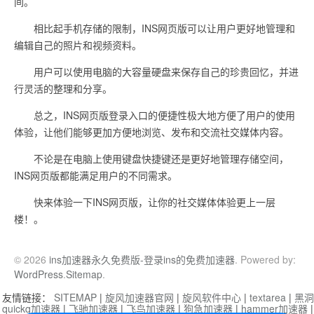
间。
相比起手机存储的限制，INS网页版可以让用户更好地管理和
编辑自己的照片和视频资料。
用户可以使用电脑的大容量硬盘来保存自己的珍贵回忆，并进
行灵活的整理和分享。
总之，INS网页版登录入口的便捷性极大地方便了用户的使用
体验，让他们能够更加方便地浏览、发布和交流社交媒体内容。
不论是在电脑上使用键盘快捷键还是更好地管理存储空间，
INS网页版都能满足用户的不同需求。
快来体验一下INS网页版，让你的社交媒体体验更上一层
楼！。
© 2026
ins加速器永久免费版-登录ins的免费加速器
. Powered by:
WordPress
.
Sitemap
.
友情链接：
SITEMAP
|
旋风加速器官网
|
旋风软件中心
|
textarea
|
黑洞
quickq加速器
|
飞驰加速器
|
飞鸟加速器
|
狗急加速器
|
hammer加速器