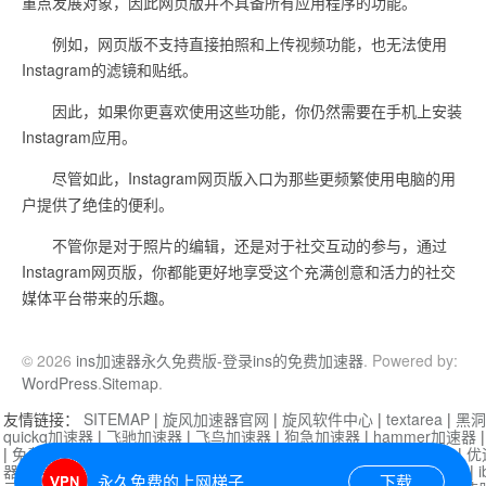
重点发展对象，因此网页版并不具备所有应用程序的功能。
例如，网页版不支持直接拍照和上传视频功能，也无法使用
Instagram的滤镜和贴纸。
因此，如果你更喜欢使用这些功能，你仍然需要在手机上安装
Instagram应用。
尽管如此，Instagram网页版入口为那些更频繁使用电脑的用
户提供了绝佳的便利。
不管你是对于照片的编辑，还是对于社交互动的参与，通过
Instagram网页版，你都能更好地享受这个充满创意和活力的社交
媒体平台带来的乐趣。
© 2026
ins加速器永久免费版-登录ins的免费加速器
. Powered by:
WordPress
.
Sitemap
.
友情链接：
SITEMAP
|
旋风加速器官网
|
旋风软件中心
|
textarea
|
黑洞
quickq加速器
|
飞驰加速器
|
飞鸟加速器
|
狗急加速器
|
hammer加速器
|
免费vqn加速外网
|
旋风加速器
|
快橙加速器
|
啊哈加速器
|
迷雾通
|
优
器
|
快柠檬加速器
|
黑洞加速
|
falemon
|
快橙加速器
|
anycast加速器
|
i
永久免费的上网梯子
下载