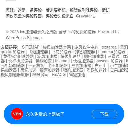
您好，这是一条评论。若需要审核、编辑或删除评论，请访
问仪表盘的评论界面。评论者头像来自
Gravatar
。
© 2026
ins加速器永久免费版-登录ins的免费加速器
. Powered by:
WordPress
.
Sitemap
.
友情链接：
SITEMAP
|
旋风加速器官网
|
旋风软件中心
|
textarea
|
黑洞
quickq加速器
|
飞驰加速器
|
飞鸟加速器
|
狗急加速器
|
hammer加速器
|
免费vqn加速外网
|
旋风加速器
|
快橙加速器
|
啊哈加速器
|
迷雾通
|
优
器
|
快柠檬加速器
|
黑洞加速
|
falemon
|
快橙加速器
|
anycast加速器
|
i
元机场加速器
|
一元机场
|
老王加速器
|
黑洞加速器
|
白石山
|
小牛加速
果加速器
|
黑洞加速
|
银河加速器
|
猎豹加速器
|
海鸥加速器
|
芒果加速
旋风加速器度器
|
哔咔漫画
|
PicACG
|
雷霆加速
永久免费的上网梯子
下载